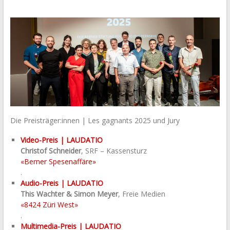
Die Preisträger:innen | Les gagnants 2025 und Jury
Video-Preis |
LAUDATIO
Christof Schneider
, SRF – Kassensturz
«Berner Spesenaffäre»
.
Audio-Preis |
LAUDATIO
This Wachter & Simon Meyer
, Freie Medien
«8424 Züri West»
.
Multimedia-Preis |
LAUDATIO